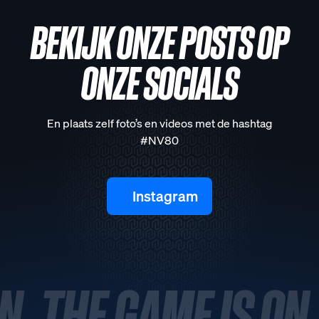
BEKIJK ONZE POSTS OP
ONZE SOCIALS
En plaats zelf foto’s en videos met de hashtag
#NV80
Instagram
N. THE GAME IS ON.