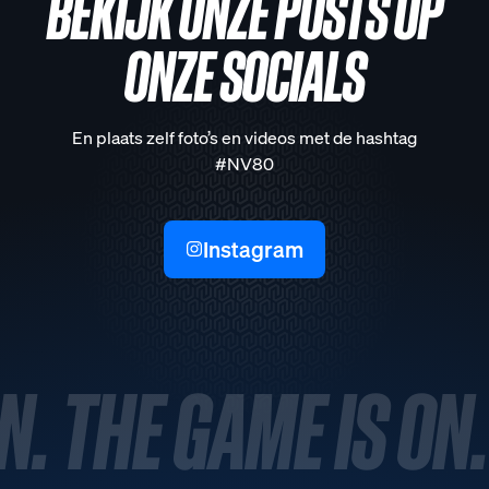
BEKIJK ONZE POSTS OP
ONZE SOCIALS
En plaats zelf foto’s en videos met de hashtag
#NV80
Instagram
N. THE GAME IS ON.