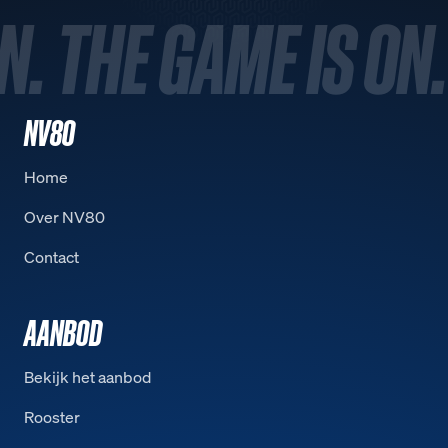
N. THE GAME IS ON.
NV80
Home
Over NV80
Contact
AANBOD
Bekijk het aanbod
Rooster