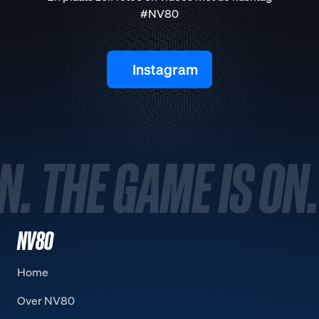
#NV80
Instagram
N. THE GAME IS ON.
NV80
Home
Over NV80