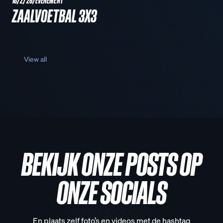
18/2/26
/
EVENEMENT
ZAALVOETBAL 3X3
View all
BEKIJK ONZE POSTS OP
ONZE SOCIALS
En plaats zelf foto’s en videos met de hashtag