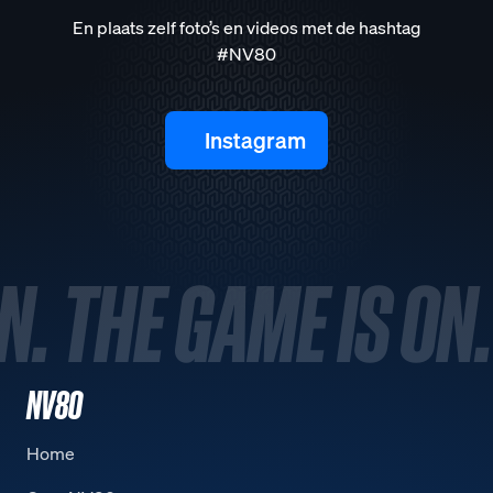
En plaats zelf foto’s en videos met de hashtag
#NV80
Instagram
N. THE GAME IS ON.
NV80
Home