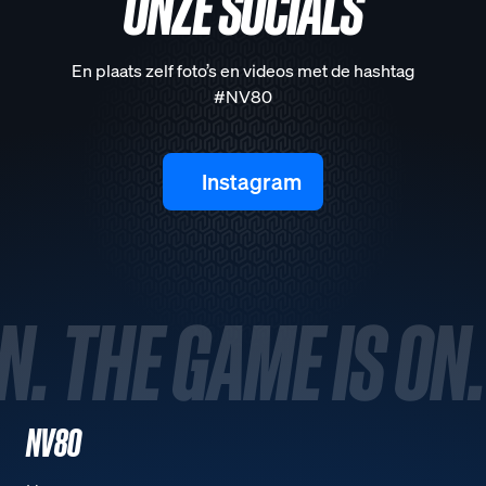
ONZE SOCIALS
En plaats zelf foto’s en videos met de hashtag
#NV80
Instagram
N. THE GAME IS ON.
NV80