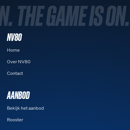
N. THE GAME IS ON.
NV80
Home
Over NV80
Contact
AANBOD
Bekijk het aanbod
Rooster