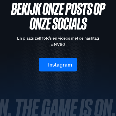
BEKIJK ONZE POSTS OP
ONZE SOCIALS
En plaats zelf foto’s en videos met de hashtag
#NV80
Instagram
N. THE GAME IS ON.