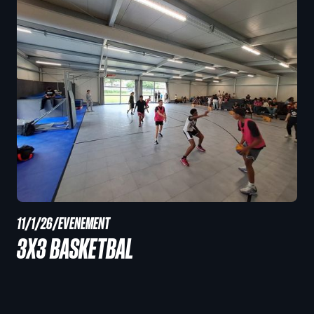
11/1/26
/
EVENEMENT
3X3 BASKETBAL