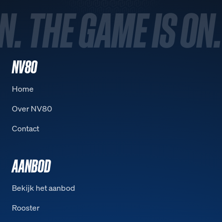
N. THE GAME IS ON.
NV80
Home
Over NV80
Contact
AANBOD
Bekijk het aanbod
Rooster