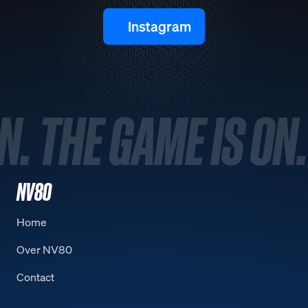
Instagram
N. THE GAME IS ON.
NV80
Home
Over NV80
Contact