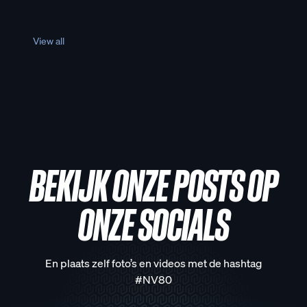
View all
BEKIJK ONZE POSTS OP
ONZE SOCIALS
En plaats zelf foto’s en videos met de hashtag
#NV80