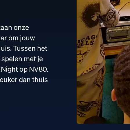
taan onze
aar om jouw
huis. Tussen het
e spelen met je
 Night op NV80.
euker dan thuis