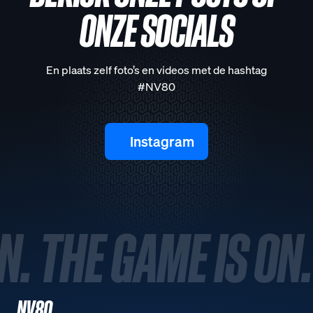
ONZE SOCIALS
En plaats zelf foto’s en videos met de hashtag
#NV80
Instagram
N. THE GAME IS ON.
NV80