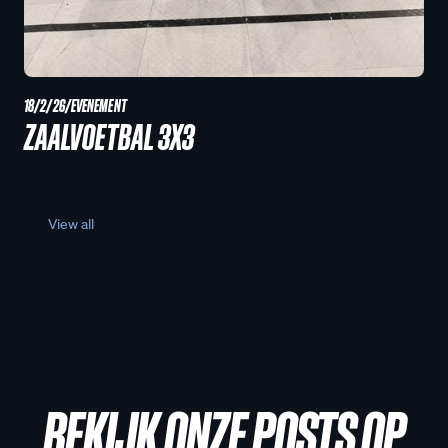
18/2/26
/
EVENEMENT
ZAALVOETBAL 3X3
View all
BEKIJK ONZE POSTS OP