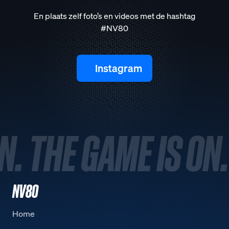
En plaats zelf foto’s en videos met de hashtag
#NV80
Instagram
N. THE GAME IS ON.
NV80
Home